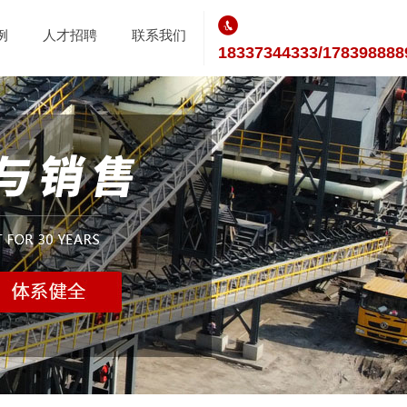
例
人才招聘
联系我们
18337344333/178398888