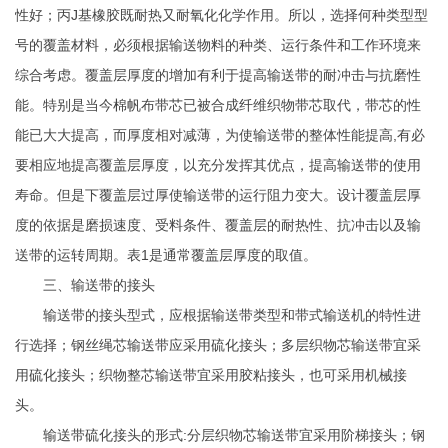
性好；丙J基橡胶既耐热又耐氧化化学作用。所以，选择何种类型型
号的覆盖材料，必须根据输送物料的种类、运行条件和工作环境来
综合考虑。覆盖层厚度的增加有利于提高输送带的耐冲击与抗磨性
能。特别是当今棉帆布带芯已被合成纤维织物带芯取代，带芯的性
能已大大提高，而厚度相对减薄，为使输送带的整体性能提高,有必
要相应地提高覆盖层厚度，以充分发挥其优点，提高输送带的使用
寿命。但是下覆盖层过厚使输送带的运行阻力变大。设计覆盖层厚
度的依据是磨损速度、受料条件、覆盖层的耐热性、抗冲击以及输
送带的运转周期。表1是通常覆盖层厚度的取值。
三、输送带的接头
输送带的接头型式，应根据输送带类型和带式输送机的特性进
行选择；钢丝绳芯输送带应采用硫化接头；多层织物芯输送带宜采
用硫化接头；织物整芯输送带宜采用胶粘接头，也可采用机械接
头。
输送带硫化接头的形式:分层织物芯输送带宜采用阶梯接头；钢